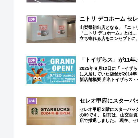
ニトリ デコホーム セレ
記事
山梨県初出店となる、「ニトリ
「ニトリ デコホーム」とは
立ち寄れる店をコンセプトに、
「トイザらス」が11年
記事
2025年９月12日に「トイ
に入居していた店舗が2014
新店舗概要 店名トイザらス・ベ
セレオ甲府にスターバ
記事
セレオ甲府２階にスターバックス
の09です。 以前は、山交百
店で撤退しました。 現在、セ