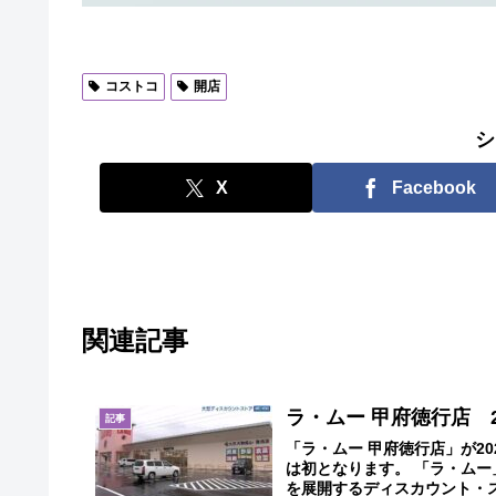
コストコ
開店
シ
X
Facebook
関連記事
ラ・ムー 甲府徳行店 2
記事
「ラ・ムー 甲府徳行店」が2
は初となります。 「ラ・ムー
を展開するディスカウント・スト